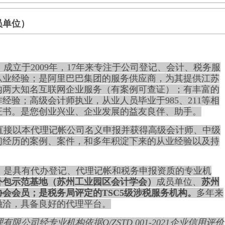
员单位）
，
成立于2009年，17年来专注于
公司登记、会计、税务服
从业经验；是阿里巴巴集团的服务供应商，为其提供江苏
内两大
知名
互联网企业服务（有案例可查证）；有丰富的
作经验；高级会计师执业，从业人员
毕业于
985
、
211等相
证书。
是您创业兴业、企业发展的益友良伴、
助手
。
直接以本代理记帐公司名义申报并获得高级会计师、中级
们经历的案例、案件，和多年积淀下来的从业经验以及持
，是具有代办登记、代理记帐和税务申报资质的专业机
外包示范基地（苏州工业园区会计学会）
成员单位、
苏州
会会员；是税务局评定的TSC5级涉税服务机构。
多年来
融洽，具备良好的代理平台。
有限公司经专业机构依据Q/ZSTD 001-2021企业信用评价