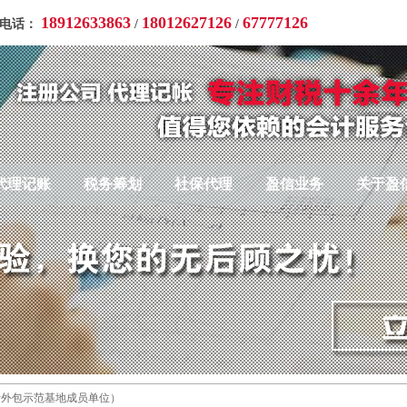
18912633863
18012627126
67777126
询电话：
/
/
代理记账
税务筹划
社保代理
盈信业务
关于盈
计外包示范基地成员单位）