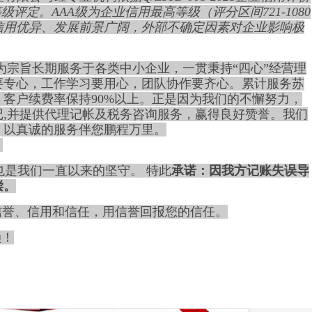
评定。AAA级为企业信用最高等级（评分区间721-1080
信用优异、发展前景广阔，外部不确定因素对企业影响极
”为宗旨长期服务于各类中小企业，
一贯秉持
“四心”经营理
要专
心，工作学习要用心，团队协作要齐心。累计服务苏
家，客户续费率保持90%以上。正是因为我们的不懈努力，
记
,
并提供代理记帐及税务咨询服务，赢得良好赞誉。我们
，以真诚的服务伴您鹏程万里。
。
也是
我们一直以来的坚守
。 特此
承诺：因我方记账失误导
偿。
为信誉、信用和信任，用信誉回报您的信任。
赖！