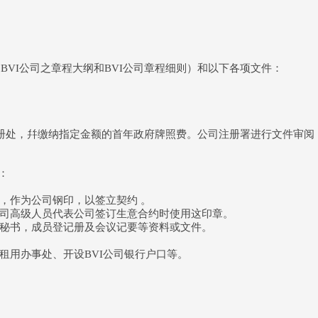
群岛BVI公司之章程大纲和BVI公司章程细则）和以下各项文件：
公司注册处，幷缴纳指定金额的首年政府牌照费。公司注册署进行文件审
料：
称，作为公司钢印，以签立契约 。
公司高级人员代表公司签订生意合约时使用这印章。
和秘书，成员登记册及会议记要等资料或文件。
租用办事处、开设BVI公司银行户口等。