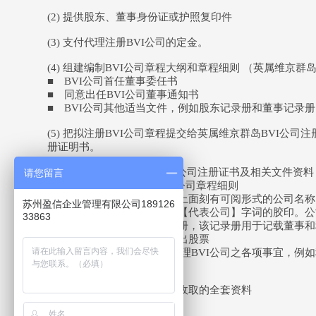
(2) 提供股东、董事身份证或护照复印件
(3) 支付代理注册BVI公司的定金。
(4) 组建编制BVI公司章程大纲和章程细则 （英属维京
■ BVI公司首任董事委任书
■ 同意出任BVI公司董事通知书
■ BVI公司其他适当文件，例如股东记录册和董事记录册
(5) 把拟注册BVI公司章程提交给英属维京群岛BVI
册证明书。
(6) 支付注册余款，收取BVI公司注册证书及相关文件资
请您留言
■ BVI公司章程大纲和BVI公司章程细则
■ 一个BVI公司金属印章，上面刻有可阅形式的公司名
苏州盈信企业管理有限公司189126
■ 一个刻有BVI公司名称和【代表公司】字词的胶印。
33863
■ 一本BVI公司法定的记录册，该记录册用于记载董事
■ BVI公司向股份认购人发出股票
■ 召开首次董事会会议以处理BVI公司之各项事宜，例如
· 英属维尔京BVI公司注册后收取的全套资料
BVI公司注册证书