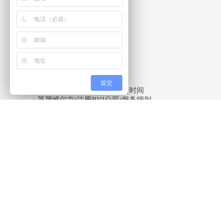
BVI公司章程
BVI公司股票
BVI公司董事及股东名册
BVI公司法定会议记录本
BVI公司签字章
BVI公司钢印
提交
.英属维尔京BVI公司注册注册时间
· 英属维尔京(注册BVI公司)服务细则
本公司提供BVI公司注册担保
本公司提供BVI公司注册地址
约15个工作日可完成注册公司全套手续
BVI公司银行开户具体要求如下：
1) BVI 公司股东需向银行提供个人地址证明 ( 水、
股东拥有之其它公司地址证明，再加上阁下乃该其它公司的股
2)BVI公司开设离岸银行帐户
新注册的BVI公司（即注册一年以内之公司），银行一般都会要求
同时出示 Certificate of Good Standing （存
由会计师或律师行签证的注册文件核证副本。