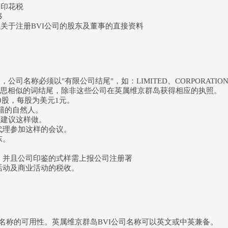
及印花税
移
或关于注册BVI公司的股东及董事的直接资料
名称必须以"有限公司结尾"，如：LIMITED、CORPORATION、
认为意思相似的词结尾，除非这些公司在英属维京群岛获得相应的执照。
00股，每股为美元1元。
籍的自然人。
府建议这样做。
代理参加这样的会议。
东。
，并且公司印鉴的式样需上报公司注册署
活动及商业活动的税收。
公司名称的可用性。英属维京群岛BVI公司名称可以英文或中英兼备。