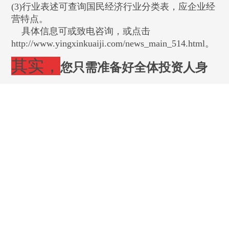
(3)
行业表述
可查询国民经济行业分类表，应企业经
营特点。
具体信息可
或致电咨询，或
点击
http://www.yingxinkuaiji.com/news_main_514.html
。
其实，
您只需准备好
全体投资人身
份证
;
提前准备好以下信息：公司名称
（备选名号尽可能多）、股东出资信
息（出资额）、法人及监事任职信
息、住所、经营范围。
其他的交给我们就可
以了。
当然，若您需要详细流程也可在本
网站左下角在线留言，以邮件形式发