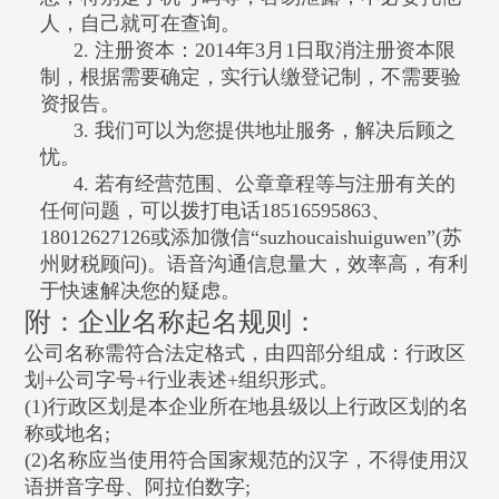
人，自己就可在查询。
2. 注册资本：2014
年
3
月
1
日取消注册资本限
制
，根据需要确定，实行认缴登记制，不需要验
资报告。
3. 我们可以为您提供地址服务，解决后顾之
忧。
4.
若有经营范围、公章章程等与注册有关的
任何问题，可以拨打电话
18516595863
、
18012627126
或添加微信“
suzhoucaishuiguwen
”
(
苏
州财税顾问
)
。语音沟通信息量大，效率高，有利
于快速解决您的疑虑。
附：
企业名称起名规则：
公司名称需符合法定格式，由四部分组成：行政区
划
+
公司字号
+
行业表述
+
组织形式。
(1)
行政区划是本企业所在地县级以上行政区划的名
称或地名
;
(2)
名称应当使用符合国家规范的汉字，不得使用汉
语拼音字母、阿拉伯数字
;