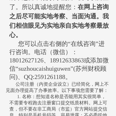
了。所以真诚地提醒您：
在网上咨询
之后尽可能实地考察、当面沟通。
我
们相信眼见为实地
亲自实地考察最放
心。
您可以点击右侧的“在线咨询”进
行咨询。
电话（微信）：
18012627126
、
18912633863
或添加微
信“
suzhoucaishuiguwen
”
(
苏州财税顾
问
)
、
QQ:2591261188。
公司注册（内资企业设立）已经简化，网上不
见面办理提高了办事效率。以下事项您需要了解：
1. 名称：想知道名称是否能用其实很简单，
不需要专程跑去注册窗口提交纸质材料。网上可
查，但不要在非工商局（市监）官方网站提交信
息，特别是手机号码等，容易泄露；不必委托他