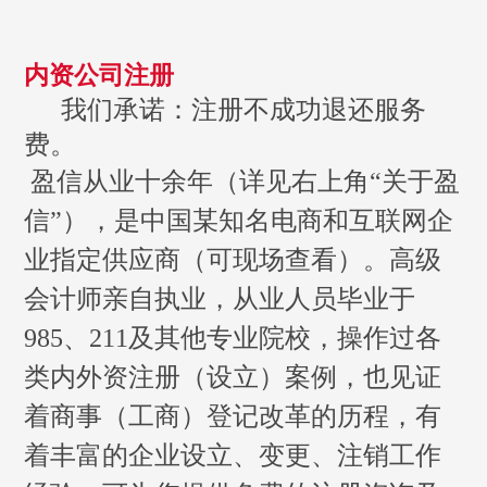
内资公司注册
我们承诺：注册不成功退还服务
费。
盈信从业十余年（详见右上角“关于盈
信
”），是
中国某知名电商和互联网企
业指定供应商（可现场查看）。
高级
会计师亲自执业，从业人员
毕业于
985
、
211
及其他专业院校，
操作
过各
类内外资注册（设立）案例，也
见证
着商事（工商）登记改革的历程，有
着丰富的企业设立、变更、注销工作