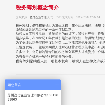
税务筹划概念简介
文章来源：
盈信企业管理
人气：8383 发表时间：2015-07-07 17:09:14
税务筹划，是指在纳税行为发生之前，在不违反法律、法规（
缴税或递延纳税目标的一系列谋划活动。
纳税人在不违反法律、政策规定的前提下，通过对经营、投资、理财
起步较早，在20世纪30年代就引起社会的关注，并得到法律
为了保证从这些安排中谋到利益……不能强迫他多缴税”。他
以迅速发展，日益成为纳税人理财或经营管理决策中必不可少
许多企业、公司都聘请专门的税务筹划高级人才或委托中介机
为有关中介机构一项特别有前景的业务。
税务筹划是纳税人的一项基本权利，纳税人在法律允许或
请您留言
上一篇：
税务筹划的特点
苏州盈信企业管理有限公司189126
下一篇：没有了
33863