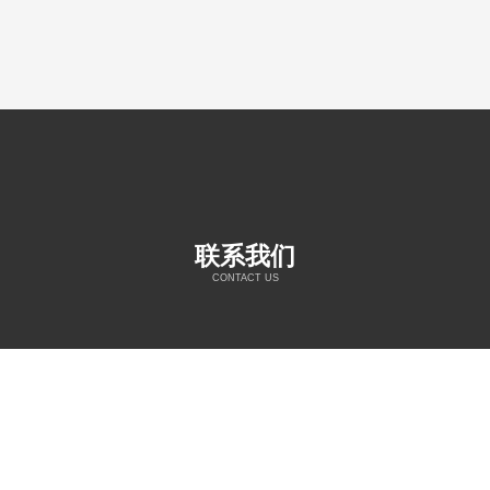
联系我们
CONTACT US
地址：苏州市姑苏区平泷路251号苏州城市生活广场B幢1023室
手机：18012627126 / 18912633863
电话：0512-67777126 / 0512-86885493
传真：0512-67777126
Q Q：2591261188 / 2667534346