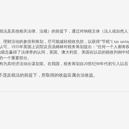
税法及其他相关法律、法规）的前提下，通过对纳税主体（法人或自然人
活动的参排和筹划，尽可能减轻税收负担，以获得“节税”( tax sav
的认可。1935年英国上议院议员汤姆林对税务筹划提出：“任何一个人都
的观念赢得了法律界的认同，英国、澳大利亚、美国在以后的税收判例中
的一个重要部分。
构为其经济活动出谋划策。在我国，税务筹划自20世纪90年代初引入以
不违反税法的前提下，所取得的收益应属合法收益。