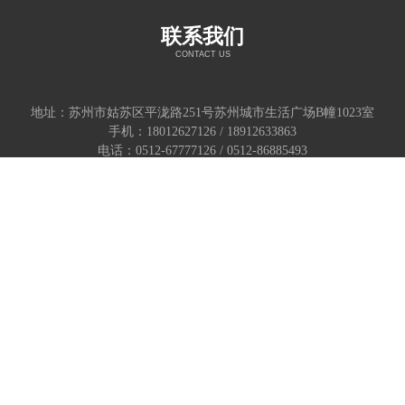
联系我们
CONTACT US
地址：苏州市姑苏区平泷路251号苏州城市生活广场B幢1023室
手机：18012627126 / 18912633863
电话：0512-67777126 / 0512-86885493
传真：0512-67777126
Q Q：2591261188 / 2667534346
扫一扫，了解更多
微信号：shouzouyinxin